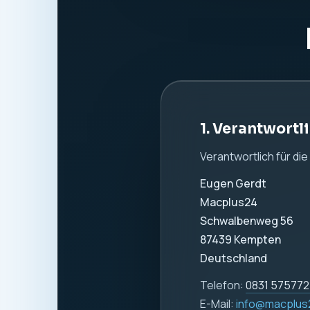
1. Verantwortl
Verantwortlich für di
Eugen Gerdt
Macplus24
Schwalbenweg 56
87439 Kempten
Deutschland
Telefon:
0831 57577
E-Mail:
info@macplus