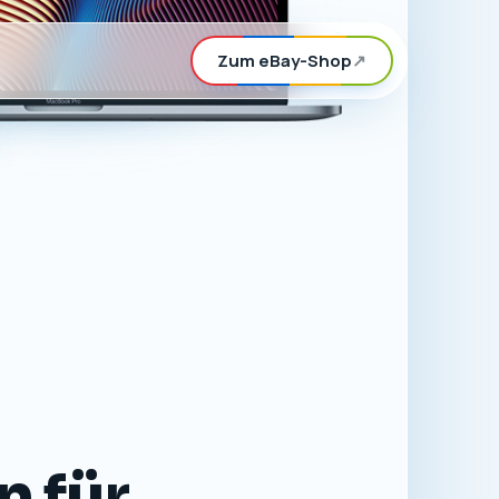
Zum eBay-Shop
↗
n für