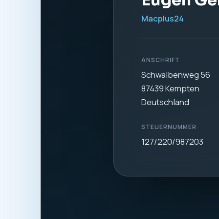
Eugen Ge
Macplus24
ANSCHRIFT
Schwalbenweg 56
87439 Kempten
Deutschland
STEUERNUMMER
127/220/987203