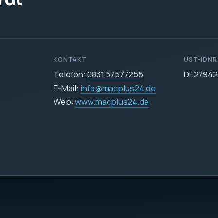
rdt
KONTAKT
UST-IDNR
Telefon:
0831 57577255
DE27942
E-Mail:
info@macplus24.de
Web:
www.macplus24.de