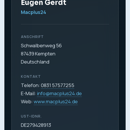
Eugen Gerdt
Macplus24
ANSCHRIFT
Schwalbenweg 56
87439 Kempten
Deutschland
KONTAKT
Telefon:
0831 57577255
E-Mail:
info@macplus24.de
Web:
www.macplus24.de
UST-IDNR.
DE279428913