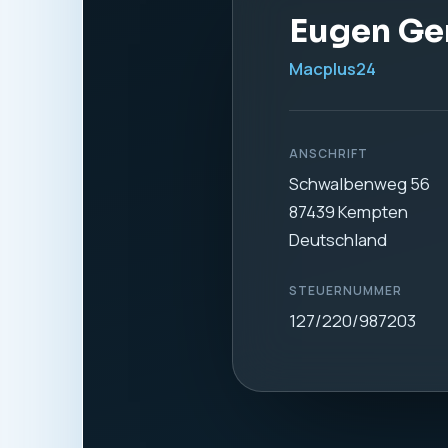
1. Verantwortl
Verantwortlich für di
Eugen Gerdt
Macplus24
Schwalbenweg 56
87439 Kempten
Deutschland
Telefon:
0831 57577
E-Mail:
info@macplus