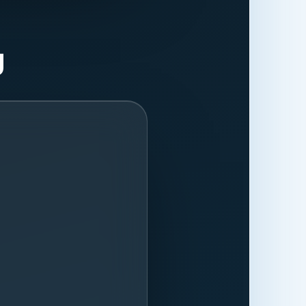
ließlich der
cking-Dienste
Zugriffsdaten