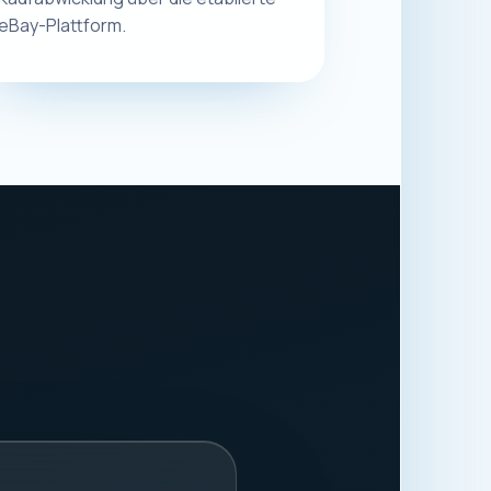
.
8913