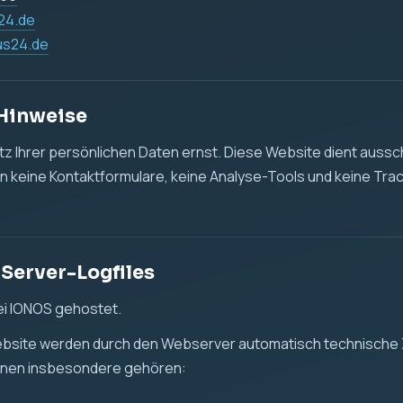
des Zugriffs
 oder Datei
ser und Betriebssystem
enmenge
r Daten erfolgt, um die Website technisch bereitzustellen, die
leisten und mögliche technische Fehler zu erkennen.
t. 6 Abs. 1 lit. f DSGVO. Unser berechtigtes Interesse liegt in
tellung dieser Website.
d Tracking
det keine Cookies, keine Analyse-Tools und kein Tracking.