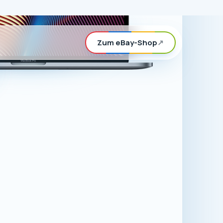
rd, können Sie
n eBay-Shop
ör für Apple-
.