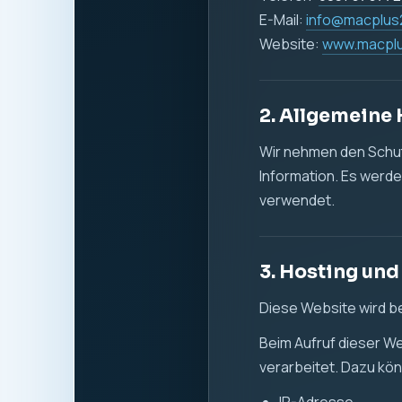
Datum und Uhrzeit 
aufgerufene Seite
verwendeter Brow
Referrer-URL
übertragene Dat
Die Verarbeitung diese
Sicherheit zu gewähr
Rechtsgrundlage ist Ar
zuverlässigen Bereits
4. Cookies un
Diese Website verwen