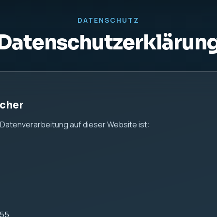
us24.de
 Hinweise
 Ihrer persönlichen Daten ernst. Diese Website dient aussch
n keine Kontaktformulare, keine Analyse-Tools und keine Tra
 Server-Logfiles
ei IONOS gehostet.
ebsite werden durch den Webserver automatisch technische 
önnen insbesondere gehören: