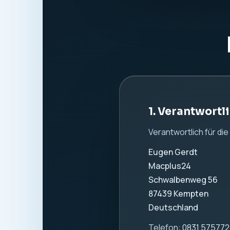
Website:
www.macpl
2. Allgemeine
Wir nehmen den Schutz
Information. Es werde
verwendet.
3. Hosting und
Diese Website wird b
Beim Aufruf dieser W
verarbeitet. Dazu k
IP-Adresse