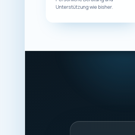
Eugen Ge
Macplus24
ANSCHRIFT
Schwalbenweg 56
87439 Kempten
Deutschland
STEUERNUMMER
127/220/987203