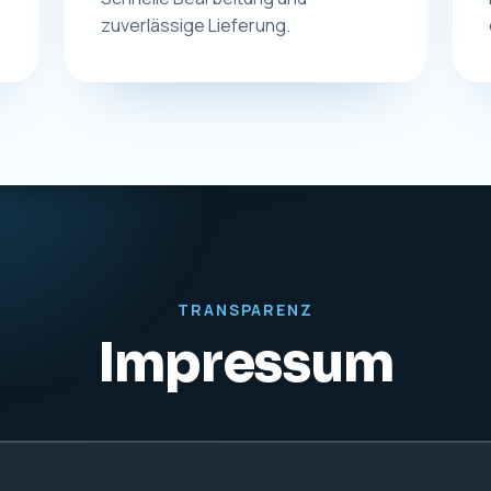
rdt
KONTAKT
UST-IDNR
Telefon:
0831 57577255
DE27942
E-Mail:
info@macplus24.de
Web:
www.macplus24.de