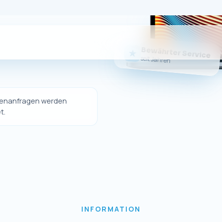
Sie da
er eigener Online-Shop nicht mehr betrieben wi
dukte weiterhin bequem über unseren offizielle
erwerben.
Sie weiterhin hochwertige Ersatzteile und Zubeh
Geräte sowie unseren gewohnten Kundenservice
Zum eBay-Shop
↗