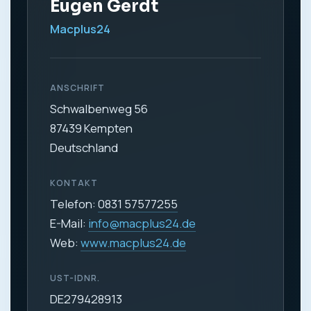
Eugen Gerdt
Macplus24
ANSCHRIFT
Schwalbenweg 56
87439 Kempten
Deutschland
KONTAKT
Telefon:
0831 57577255
E-Mail:
info@macplus24.de
Web:
www.macplus24.de
UST-IDNR.
DE279428913