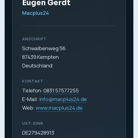
Eugen Gerdt
Macplus24
ANSCHRIFT
Schwalbenweg 56
87439 Kempten
Deutschland
KONTAKT
Telefon:
0831 57577255
E-Mail:
info@macplus24.de
Web:
www.macplus24.de
UST-IDNR.
DE279428913