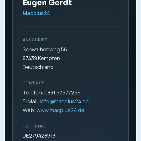
Eugen Gerdt
Macplus24
ANSCHRIFT
Schwalbenweg 56
87439 Kempten
Deutschland
KONTAKT
Telefon:
0831 57577255
E-Mail:
info@macplus24.de
Web:
www.macplus24.de
UST-IDNR.
DE279428913