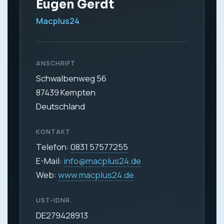
Eugen Gerdt
Macplus24
ANSCHRIFT
Schwalbenweg 56
87439 Kempten
Deutschland
KONTAKT
Telefon:
0831 57577255
E-Mail:
info@macplus24.de
Web:
www.macplus24.de
UST-IDNR.
DE279428913