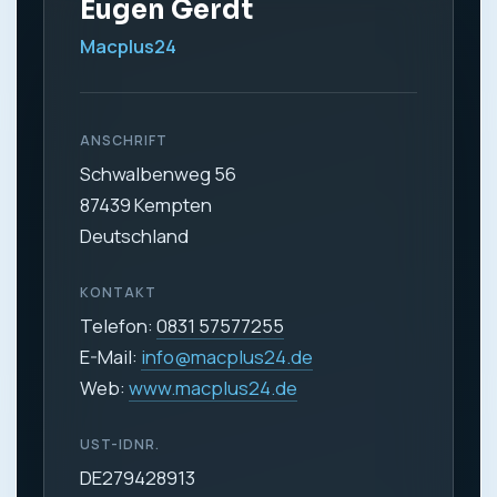
Eugen Gerdt
Macplus24
ANSCHRIFT
Schwalbenweg 56
87439 Kempten
Deutschland
KONTAKT
Telefon:
0831 57577255
E-Mail:
info@macplus24.de
Web:
www.macplus24.de
UST-IDNR.
DE279428913