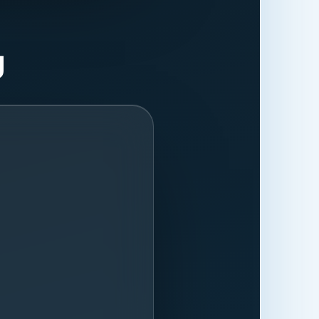
ließlich der
cking-Dienste
Zugriffsdaten