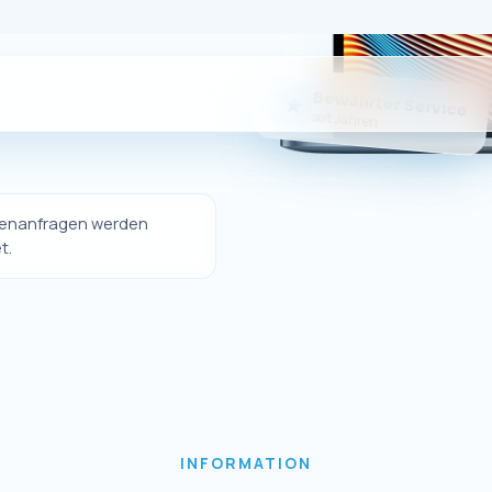
Sie da
er eigener Online-Shop nicht mehr betrieben wi
dukte weiterhin bequem über unseren offizielle
erwerben.
Sie weiterhin hochwertige Ersatzteile und Zubeh
Geräte sowie unseren gewohnten Kundenservice
Zum eBay-Shop
↗