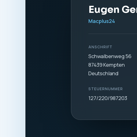
1. Verantwortl
Verantwortlich für di
Eugen Gerdt
Macplus24
Schwalbenweg 56
87439 Kempten
Deutschland
Telefon:
0831 57577
E-Mail:
info@macplus