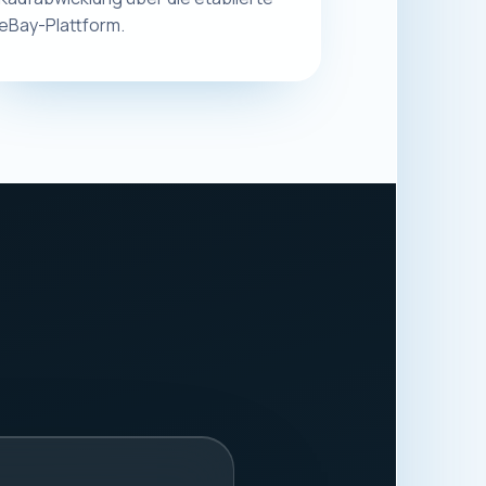
.
8913