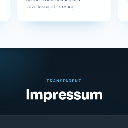
rdt
KONTAKT
UST-IDNR
Telefon:
0831 57577255
DE27942
E-Mail:
info@macplus24.de
Web:
www.macplus24.de