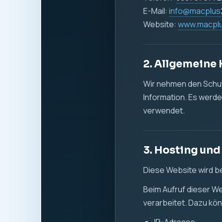
Datum und Uhrzeit 
aufgerufene Seite
verwendeter Brow
Referrer-URL
übertragene Dat
Die Verarbeitung diese
Sicherheit zu gewähr
Rechtsgrundlage ist Ar
zuverlässigen Bereits
4. Cookies un
Diese Website verwen