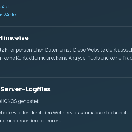
des Zugriffs
 oder Datei
ser und Betriebssystem
enmenge
r Daten erfolgt, um die Website technisch bereitzustellen, die
leisten und mögliche technische Fehler zu erkennen.
t. 6 Abs. 1 lit. f DSGVO. Unser berechtigtes Interesse liegt in
tellung dieser Website.
d Tracking
det keine Cookies, keine Analyse-Tools und kein Tracking.