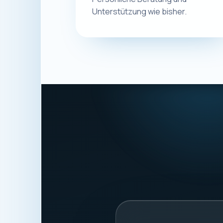
Eugen Ge
Macplus24
ANSCHRIFT
Schwalbenweg 56
87439 Kempten
Deutschland
STEUERNUMMER
127/220/987203