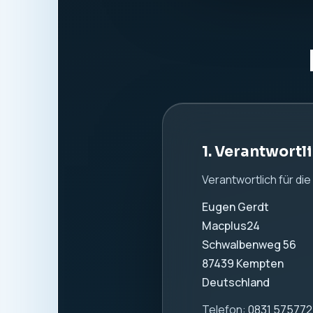
Website:
www.macpl
2. Allgemeine
Wir nehmen den Schutz
Information. Es werde
verwendet.
3. Hosting und
Diese Website wird b
Beim Aufruf dieser W
verarbeitet. Dazu k
IP-Adresse