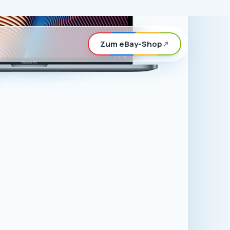
rd, können Sie
n eBay-Shop
ör für Apple-
.