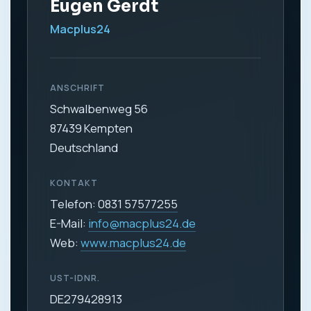
Eugen Gerdt
Macplus24
ANSCHRIFT
Schwalbenweg 56
87439 Kempten
Deutschland
KONTAKT
Telefon:
0831 57577255
E-Mail:
info@macplus24.de
Web:
www.macplus24.de
UST-IDNR.
DE279428913