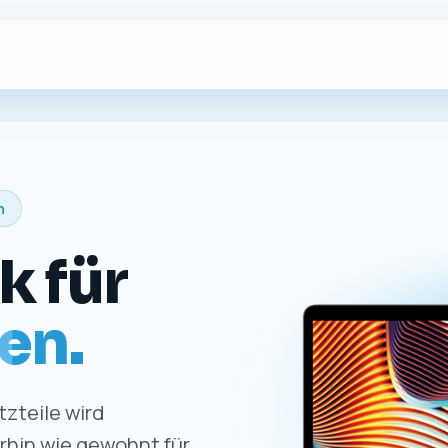
n
k für
en.
zteile wird
erhin wie gewohnt für