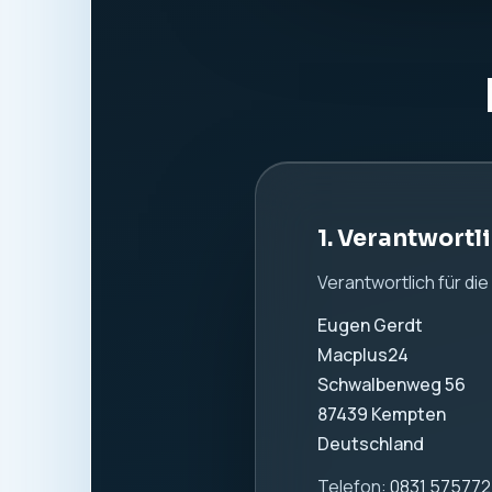
1. Verantwortl
Verantwortlich für di
Eugen Gerdt
Macplus24
Schwalbenweg 56
87439 Kempten
Deutschland
Telefon:
0831 57577