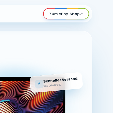
Zum eBay-Shop
↗
Schneller Versand
⚡
wie gewohnt