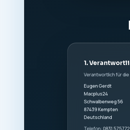
1. Verantwortl
Verantwortlich für di
Eugen Gerdt
Macplus24
Schwalbenweg 56
87439 Kempten
Deutschland
Telefon:
0831 57577