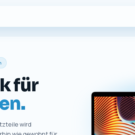
n
k für
en.
zteile wird
erhin wie gewohnt für