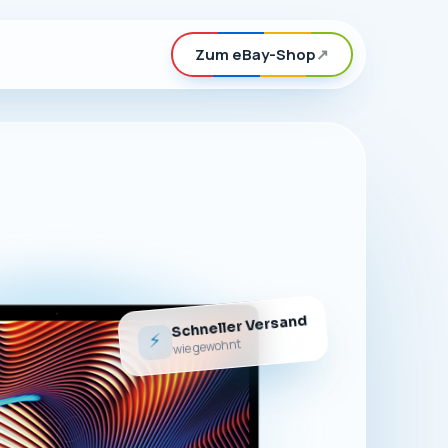
Zum eBay-Shop
↗
Schneller Versand
⚡
wie gewohnt