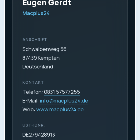
Eugen Gerdt
Macplus24
ANSCHRIFT
Schwalbenweg 56
87439 Kempten
Deutschland
KONTAKT
Telefon:
0831 57577255
E-Mail:
info@macplus24.de
Web:
www.macplus24.de
UST-IDNR.
DE279428913