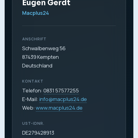
Eugen Gerdt
Macplus24
ANSCHRIFT
Schwalbenweg 56
87439 Kempten
Deutschland
KONTAKT
Telefon:
0831 57577255
E-Mail:
info@macplus24.de
Web:
www.macplus24.de
UST-IDNR.
DE279428913