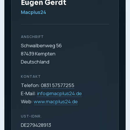
Eugen Gerdt
Macplus24
ANSCHRIFT
Schwalbenweg 56
87439 Kempten
Deutschland
KONTAKT
Telefon:
0831 57577255
E-Mail:
info@macplus24.de
Web:
www.macplus24.de
UST-IDNR.
DE279428913