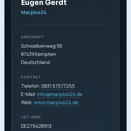
Eugen Gerdt
Macplus24
ANSCHRIFT
Schwalbenweg 56
87439 Kempten
Deutschland
KONTAKT
Telefon:
0831 57577255
E-Mail:
info@macplus24.de
Web:
www.macplus24.de
UST-IDNR.
DE279428913