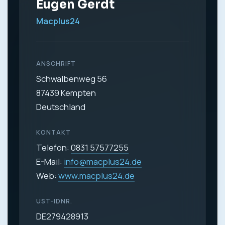
Eugen Gerdt
Macplus24
ANSCHRIFT
Schwalbenweg 56
87439 Kempten
Deutschland
KONTAKT
Telefon:
0831 57577255
E-Mail:
info@macplus24.de
Web:
www.macplus24.de
UST-IDNR.
DE279428913