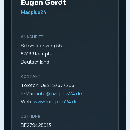
Eugen Gerdt
Macplus24
ANSCHRIFT
Schwalbenweg 56
87439 Kempten
Deutschland
KONTAKT
Telefon:
0831 57577255
E-Mail:
info@macplus24.de
Web:
www.macplus24.de
UST-IDNR.
DE279428913