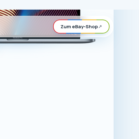
rd, können Sie
n eBay-Shop
ör für Apple-
.