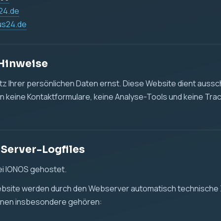
des Zugriffs
 oder Datei
ser und Betriebssystem
enmenge
r Daten erfolgt, um die Website technisch bereitzustellen, die
leisten und mögliche technische Fehler zu erkennen.
t. 6 Abs. 1 lit. f DSGVO. Unser berechtigtes Interesse liegt in
tellung dieser Website.
d Tracking
det keine Cookies, keine Analyse-Tools und kein Tracking.