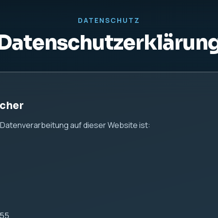
us24.de
 Hinweise
 Ihrer persönlichen Daten ernst. Diese Website dient aussch
n keine Kontaktformulare, keine Analyse-Tools und keine Tra
 Server-Logfiles
ei IONOS gehostet.
ebsite werden durch den Webserver automatisch technische 
önnen insbesondere gehören: