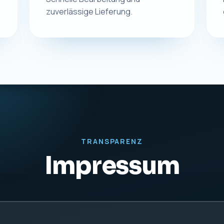
rdt
KONTAKT
UST-IDNR
Telefon:
0831 57577255
DE27942
E-Mail:
info@macplus24.de
Web:
www.macplus24.de