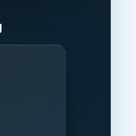
ließlich der
cking-Dienste
Zugriffsdaten