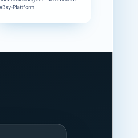
.
8913