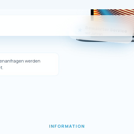
Sie da
er eigener Online-Shop nicht mehr betrieben wi
dukte weiterhin bequem über unseren offizielle
erwerben.
Sie weiterhin hochwertige Ersatzteile und Zubeh
Geräte sowie unseren gewohnten Kundenservice
Zum eBay-Shop
↗