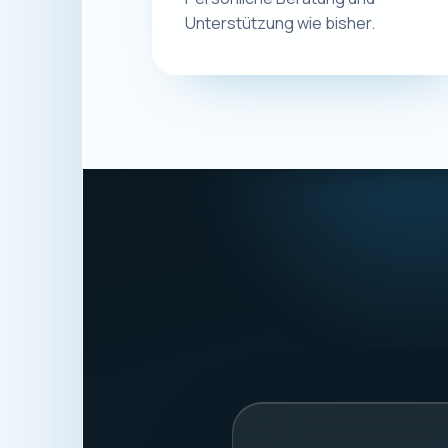
Eugen Ge
Macplus24
ANSCHRIFT
Schwalbenweg 56
87439 Kempten
Deutschland
STEUERNUMMER
127/220/987203