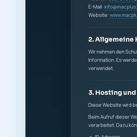
Datum und Uhrzeit 
aufgerufene Seite
verwendeter Brow
Referrer-URL
übertragene Dat
Die Verarbeitung diese
Sicherheit zu gewähr
Rechtsgrundlage ist Ar
zuverlässigen Bereits
4. Cookies un
Diese Website verwen