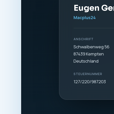
1. Verantwortl
Verantwortlich für di
Eugen Gerdt
Macplus24
Schwalbenweg 56
87439 Kempten
Deutschland
Telefon:
0831 57577
E-Mail:
info@macplus