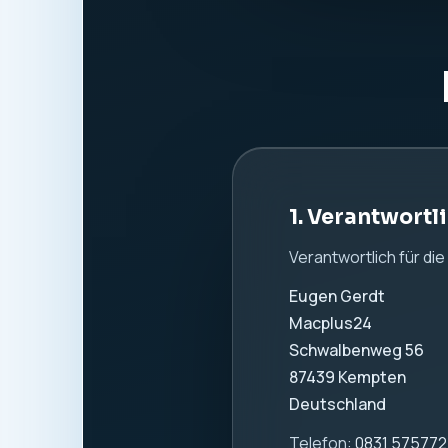
Website:
www.macpl
2. Allgemeine
Wir nehmen den Schutz
Information. Es werde
verwendet.
3. Hosting und
Diese Website wird b
Beim Aufruf dieser W
verarbeitet. Dazu k
IP-Adresse