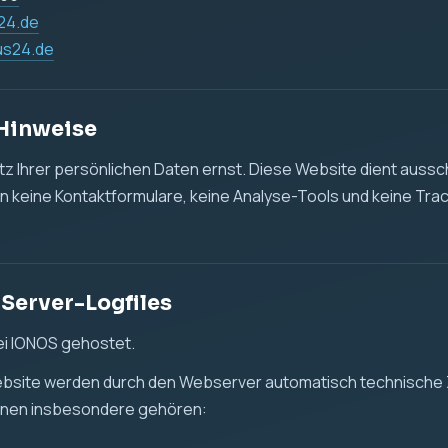
des Zugriffs
 oder Datei
ser und Betriebssystem
enmenge
r Daten erfolgt, um die Website technisch bereitzustellen, die
leisten und mögliche technische Fehler zu erkennen.
t. 6 Abs. 1 lit. f DSGVO. Unser berechtigtes Interesse liegt in
tellung dieser Website.
d Tracking
det keine Cookies, keine Analyse-Tools und kein Tracking.