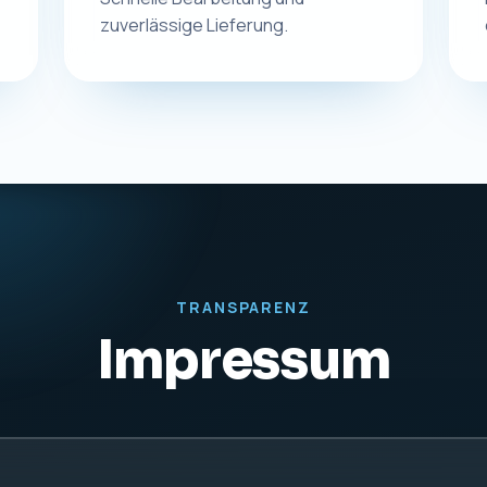
rdt
KONTAKT
UST-IDNR
Telefon:
0831 57577255
DE27942
E-Mail:
info@macplus24.de
Web:
www.macplus24.de