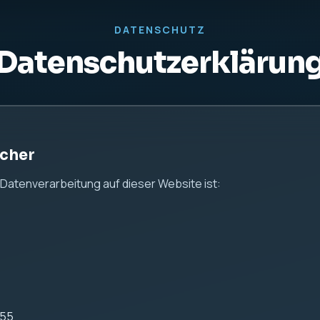
us24.de
 Hinweise
 Ihrer persönlichen Daten ernst. Diese Website dient aussch
n keine Kontaktformulare, keine Analyse-Tools und keine Tra
 Server-Logfiles
ei IONOS gehostet.
ebsite werden durch den Webserver automatisch technische 
önnen insbesondere gehören: