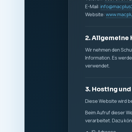
Datum und Uhrzeit 
aufgerufene Seite
verwendeter Brow
Referrer-URL
übertragene Dat
Die Verarbeitung diese
Sicherheit zu gewähr
Rechtsgrundlage ist Ar
zuverlässigen Bereits
4. Cookies un
Diese Website verwen