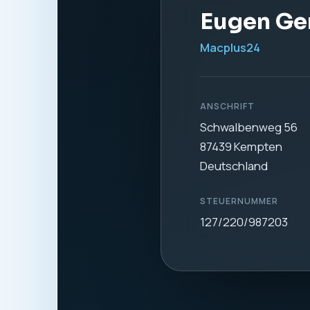
1. Verantwortl
Verantwortlich für di
Eugen Gerdt
Macplus24
Schwalbenweg 56
87439 Kempten
Deutschland
Telefon:
0831 57577
E-Mail:
info@macplus