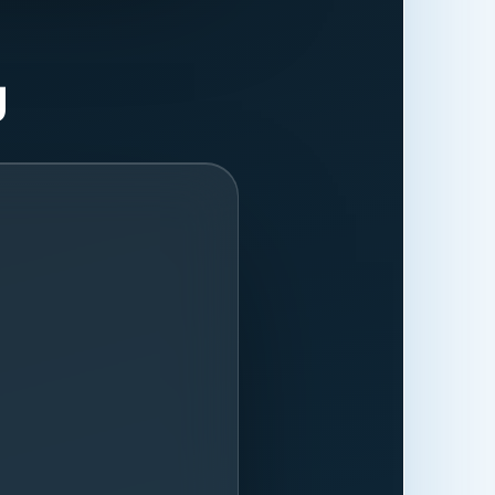
ließlich der
cking-Dienste
Zugriffsdaten