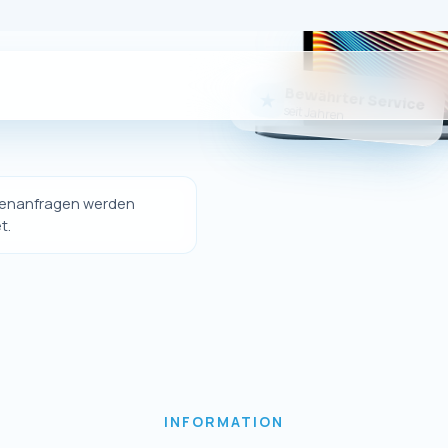
Sie da
er eigener Online-Shop nicht mehr betrieben wi
dukte weiterhin bequem über unseren offizielle
erwerben.
Sie weiterhin hochwertige Ersatzteile und Zubeh
Geräte sowie unseren gewohnten Kundenservice
Zum eBay-Shop
↗