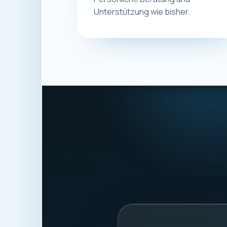
Eugen Ge
Macplus24
ANSCHRIFT
Schwalbenweg 56
87439 Kempten
Deutschland
STEUERNUMMER
127/220/987203