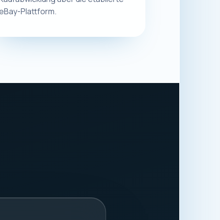
.
8913