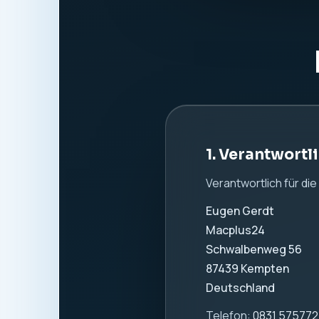
Website:
www.macpl
2. Allgemeine
Wir nehmen den Schutz
Information. Es werde
verwendet.
3. Hosting und
Diese Website wird b
Beim Aufruf dieser W
verarbeitet. Dazu k
IP-Adresse