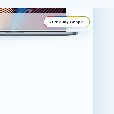
rd, können Sie
n eBay-Shop
ör für Apple-
.