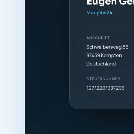
Eugen Ge
Macplus24
ANSCHRIFT
Schwalbenweg 56
87439 Kempten
Deutschland
STEUERNUMMER
127/220/987203