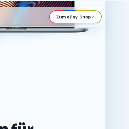
Zum eBay-Shop
↗
n für