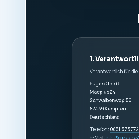
1. Verantwortl
Verantwortlich für di
Eugen Gerdt
Macplus24
Schwalbenweg 56
87439 Kempten
Deutschland
Telefon:
0831 57577
E-Mail:
info@macplus