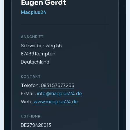
Eugen Gerdt
Macplus24
ANSCHRIFT
Schwalbenweg 56
87439 Kempten
Deutschland
KONTAKT
Telefon:
0831 57577255
E-Mail:
info@macplus24.de
Web:
www.macplus24.de
UST-IDNR.
DE279428913