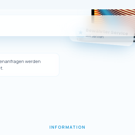
Sie da
er eigener Online-Shop nicht mehr betrieben wi
dukte weiterhin bequem über unseren offizielle
erwerben.
Sie weiterhin hochwertige Ersatzteile und Zubeh
Geräte sowie unseren gewohnten Kundenservice
Zum eBay-Shop
↗