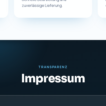
rdt
KONTAKT
UST-IDNR
Telefon:
0831 57577255
DE27942
E-Mail:
info@macplus24.de
Web:
www.macplus24.de