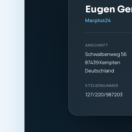
1. Verantwortl
Verantwortlich für di
Eugen Gerdt
Macplus24
Schwalbenweg 56
87439 Kempten
Deutschland
Telefon:
0831 57577
E-Mail:
info@macplus