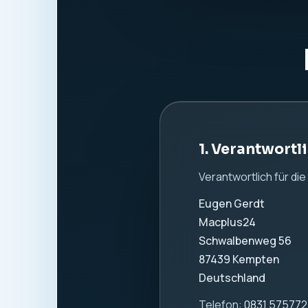
Website:
www.macpl
2. Allgemeine
Wir nehmen den Schutz
Information. Es werde
verwendet.
3. Hosting und
Diese Website wird b
Beim Aufruf dieser W
verarbeitet. Dazu k
IP-Adresse