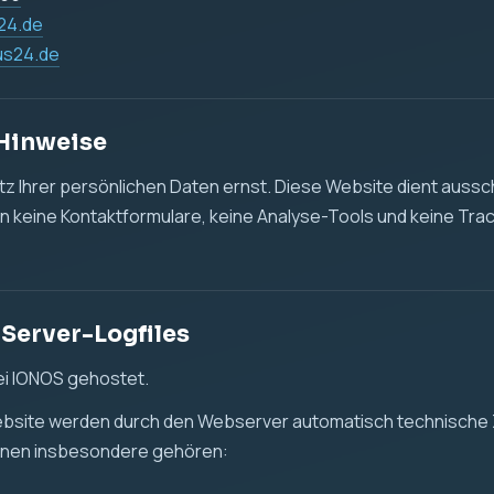
des Zugriffs
 oder Datei
ser und Betriebssystem
enmenge
r Daten erfolgt, um die Website technisch bereitzustellen, die
leisten und mögliche technische Fehler zu erkennen.
t. 6 Abs. 1 lit. f DSGVO. Unser berechtigtes Interesse liegt in
tellung dieser Website.
d Tracking
det keine Cookies, keine Analyse-Tools und kein Tracking.