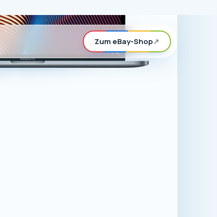
rd, können Sie
n eBay-Shop
ör für Apple-
.