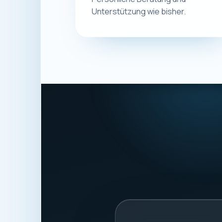
Eugen Ge
Macplus24
ANSCHRIFT
Schwalbenweg 56
87439 Kempten
Deutschland
STEUERNUMMER
127/220/987203