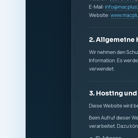
Datum und Uhrzeit 
aufgerufene Seite
verwendeter Brow
Referrer-URL
übertragene Dat
Die Verarbeitung diese
Sicherheit zu gewähr
Rechtsgrundlage ist Ar
zuverlässigen Bereits
4. Cookies un
Diese Website verwen