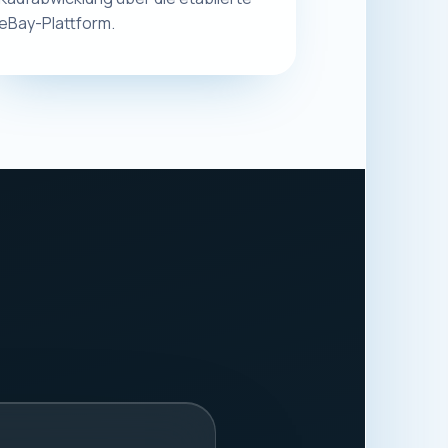
.
8913