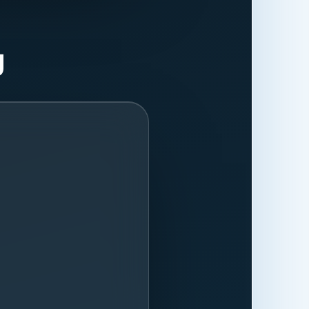
ließlich der
cking-Dienste
Zugriffsdaten