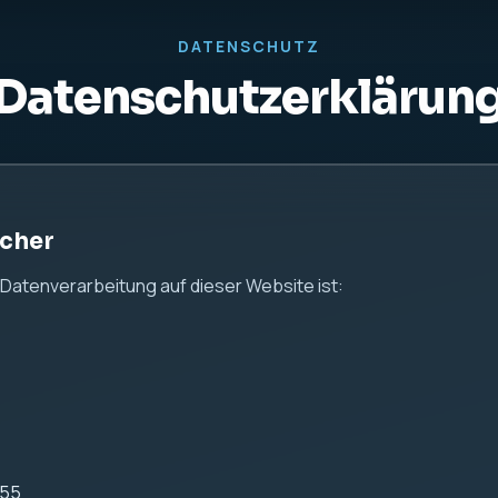
us24.de
 Hinweise
 Ihrer persönlichen Daten ernst. Diese Website dient aussch
n keine Kontaktformulare, keine Analyse-Tools und keine Tra
 Server-Logfiles
ei IONOS gehostet.
ebsite werden durch den Webserver automatisch technische 
önnen insbesondere gehören: